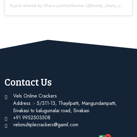
A post shared by Charu prethishkumar (@lovely_charu_unique)
Contact Us
Vels Online Crackers
Address :- 5/311-13, Thayilpatti, Mangundampatti,
Sivakasi to kalugumalai road, Sivakasi
+91 9952503508
velsmultiplecrackers@gamil.com