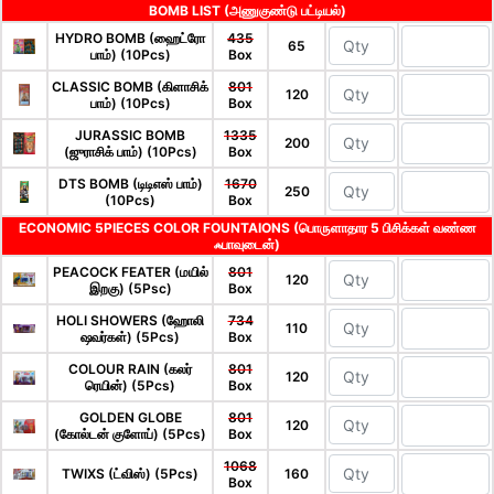
BOMB LIST (அணுகுண்டு பட்டியல்)
HYDRO BOMB (ஹைட்ரோ
435
65
பாம்) (10Pcs)
Box
CLASSIC BOMB (கிளாசிக்
801
120
பாம்) (10Pcs)
Box
JURASSIC BOMB
1335
200
(ஜுராசிக் பாம்) (10Pcs)
Box
DTS BOMB (டிடிஎஸ் பாம்)
1670
250
(10Pcs)
Box
ECONOMIC 5PIECES COLOR FOUNTAIONS (பொருளாதார 5 பிசிக்கள் வண்ண
ஃபாவுடைன்)
PEACOCK FEATER (மயில்
801
120
இறகு) (5Psc)
Box
HOLI SHOWERS (ஹோலி
734
110
ஷவர்கள்) (5Pcs)
Box
COLOUR RAIN (கலர்
801
120
ரெயின்) (5Pcs)
Box
GOLDEN GLOBE
801
120
(கோல்டன் குளோப்) (5Pcs)
Box
1068
TWIXS (ட்விஸ்) (5Pcs)
160
Box