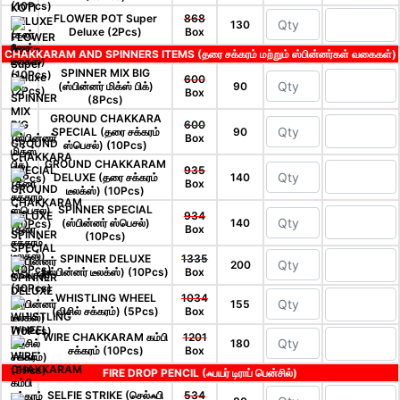
FLOWER POT Super
868
130
Deluxe (2Pcs)
Box
CHAKKARAM AND SPINNERS ITEMS (தரை சக்கரம் மற்றும் ஸ்பின்னர்கள் வகைகள்)
SPINNER MIX BIG
600
(ஸ்பின்னர் மிக்ஸ் பிக்)
90
Box
(8Pcs)
GROUND CHAKKARA
600
SPECIAL (தரை சக்கரம்
90
Box
ஸ்பெசல்) (10Pcs)
GROUND CHAKKARAM
935
DELUXE (தரை சக்கரம்
140
Box
டீலக்ஸ்) (10Pcs)
SPINNER SPECIAL
934
(ஸ்பின்னர் ஸ்பெசல்)
140
Box
(10Pcs)
SPINNER DELUXE
1335
200
(ஸ்பின்னர் டீலக்ஸ்) (10Pcs)
Box
WHISTLING WHEEL
1034
155
(விசில் சக்கரம்) (5Pcs)
Box
WIRE CHAKKARAM கம்பி
1201
180
சக்கரம் (10Pcs)
Box
FIRE DROP PENCIL (ஃபயர் டிராப் பென்சில்)
SELFIE STRIKE (செல்ஃபி
534