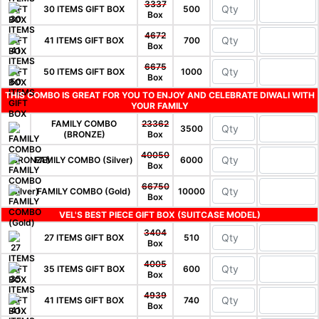
3337
30 ITEMS GIFT BOX
500
Box
4672
41 ITEMS GIFT BOX
700
Box
6675
50 ITEMS GIFT BOX
1000
Box
THIS COMBO IS GREAT FOR YOU TO ENJOY AND CELEBRATE DIWALI WITH
YOUR FAMILY
FAMILY COMBO
23362
3500
(BRONZE)
Box
40050
FAMILY COMBO (Silver)
6000
Box
66750
FAMILY COMBO (Gold)
10000
Box
VEL'S BEST PIECE GIFT BOX (SUITCASE MODEL)
3404
27 ITEMS GIFT BOX
510
Box
4005
35 ITEMS GIFT BOX
600
Box
4939
41 ITEMS GIFT BOX
740
Box