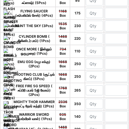
95
ஃப்ளாஷ்) (5Pcs)
Box
FLYING SAUCER
1168
175
(ஃபெலியிங் சேசர்) (4Pcs)
Box
1535
PAINT THE SKY (3Pcs)
230
Box
CYLINDER BOMB (
1468
220
சிலிண்டர் பாம்) (1Pcs)
Box
ONCE MORE ( இன்னும்
734
110
ஒருமுறை) (1Pcs)
Box
EMU EGG (ஈமு எக்கு)
1668
250
(2Pcs)
Box
SHOOTING CLUB (சூட்டிங்
1668
250
கிளப்) (5Pcs)
Box
FREE FIRE 5G SPEED (
1768
ஃப்பிரி பயார் 5ஜி வேகம்)
265
Box
(2Pcs)
MIGHTY THOR HAMMER
2336
350
(மைட்டி தோர் சுத்தி) (2Pcs)
Box
WARRIOR SWORD
935
140
(போர்வீரன் வாள்) (1Pcs)
Box
1468