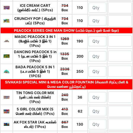
ICE CREAM CART
734
110
(ஐஸ்க்ரீம் கார்ட்) (5Pcs)
Box
CRUNCHY POP ( கிருஞ்சி
734
110
பாப்) (5Pcs)
Box
PEACOCK SERIES ONE MAN SHOW (மயில் தொடர் ஒன் மேன் ஷோ)
MAGIC PEACOCK 3 IN 1
1269
(மேஜிக் மயில் 3 இல் 1)
190
Box
(1Pcs)
DANCING PEACOCK 5 in
1335
1 (நடன மயில் 5 இல் 1)
200
Box
(1Pcs)
BADA PEACOCK 5 IN 1
2336
(படா மயில் 5 இன் 1)
350
Box
(1PCS)
SIVAKASI SPECIAL MINI & MEGA COLOR FOUNTAIN (சிவகாசி சிறப்பு மினி &
மெகா வண்ண பூந்தொட்டி)
TIN TONG COLOR MIX
240
(டின் டாங் கலர் மிக்ஸ்)
36
Box
(1Pcs)
5 GIRL COLOR MIX (5
413
62
பெண் கலர் மிக்ஸ்) (1Pcs)
Box
AK FOX STAR (AK ஃபாக்ஸ்
867
130
ஸ்டார்) (1Pcs)
Box