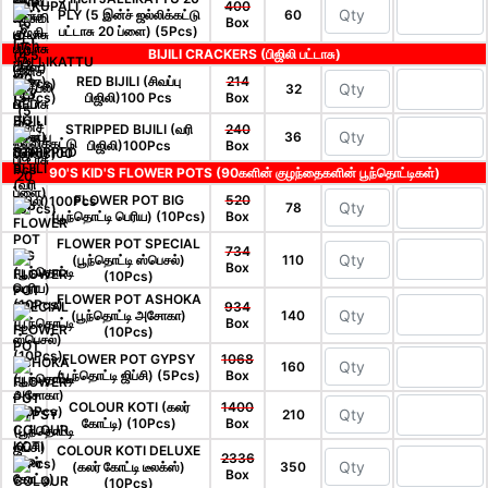
400
PLY (5 இன்ச் ஜல்லிக்கட்டு
60
Box
பட்டாசு 20 ப்ளை) (5Pcs)
BIJILI CRACKERS (பிஜிலி பட்டாசு)
RED BIJILI (சிவப்பு
214
32
பிஜிலி)100 Pcs
Box
STRIPPED BIJILI (வரி
240
36
பிஜிலி)100Pcs
Box
90'S KID'S FLOWER POTS (90களின் குழந்தைகளின் பூந்தொட்டிகள்)
FLOWER POT BIG
520
78
(பூந்தொட்டி பெரிய) (10Pcs)
Box
FLOWER POT SPECIAL
734
(பூந்தொட்டி ஸ்பெசல்)
110
Box
(10Pcs)
FLOWER POT ASHOKA
934
(பூந்தொட்டி அசோகா)
140
Box
(10Pcs)
FLOWER POT GYPSY
1068
160
(பூந்தொட்டி ஜிப்சி) (5Pcs)
Box
COLOUR KOTI (கலர்
1400
210
கோட்டி) (10Pcs)
Box
COLOUR KOTI DELUXE
2336
(கலர் கோட்டி டீலக்ஸ்)
350
Box
(10Pcs)