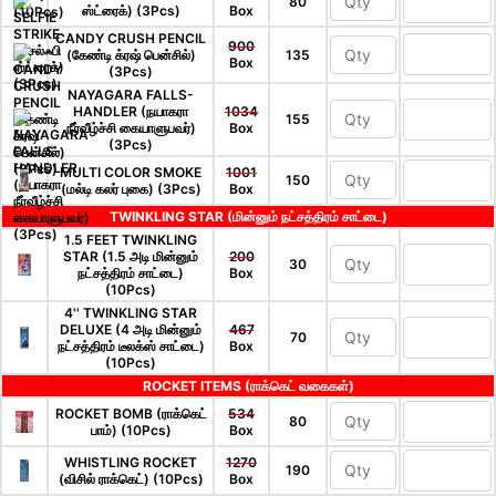
80
ஸ்ட்ரைக்) (3Pcs)
Box
CANDY CRUSH PENCIL
900
(கேண்டி க்ரஷ் பென்சில்)
135
Box
(3Pcs)
NAYAGARA FALLS-
HANDLER (நயாகரா
1034
155
நீர்வீழ்ச்சி கையாளுபவர்)
Box
(3Pcs)
MULTI COLOR SMOKE
1001
150
(மல்டி கலர் புகை) (3Pcs)
Box
TWINKLING STAR (மின்னும் நட்சத்திரம் சாட்டை)
1.5 FEET TWINKLING
STAR (1.5 அடி மின்னும்
200
30
நட்சத்திரம் சாட்டை)
Box
(10Pcs)
4'' TWINKLING STAR
DELUXE (4 அடி மின்னும்
467
70
நட்சத்திரம் டீலக்ஸ் சாட்டை)
Box
(10Pcs)
ROCKET ITEMS (ராக்கெட் வகைகள்)
ROCKET BOMB (ராக்கெட்
534
80
பாம்) (10Pcs)
Box
WHISTLING ROCKET
1270
190
(விசில் ராக்கெட்) (10Pcs)
Box