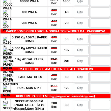
10000 WALA
1800
Box
267
100 WALA
40
Box
467
200 WALA
70
Box
PAPER BOMB ONGI ADUCHA ONDRA TON WEIGHT DA…PAKKURIYA!
0.250 Kg ADIYAL PAPER
373
56
BOMB
Box
0.500 Kg ADIYAL PAPER
680
102
BOMB
Box
1 Kg ADIYAL PAPER
1341
201
BOMB
Box
(MATCHES BOX) I AM THE KING OF ALL CRACKERS
400
FLASH MATCHES
60
Box
1135
POKE MON 5 in 1
170
Box
KIDS TIME PASS ITEMS (குழந்தைகள் டைம் பாஸ் பொருட்கள்)
SERPENT EGGS BIG
200
SNAKE TABLET (பெரிய
30
Box
பாம்பு மாத்திரை) (5Pkt)