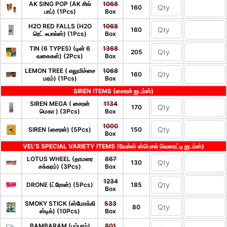
AK SING POP (AK சிங்
1068
160
பாப்) (1Pcs)
Box
H2O RED FALLS (H2O
1068
160
ரெட் ஃபால்ஸ்) (1Pcs)
Box
TIN (6 TYPES) (டின் 6
1368
205
வகைகள்) (2Pcs)
Box
LEMON TREE ( எலுமிச்சை
1068
160
மரம்) (1Pcs)
Box
SIREN ITEMS (சைரன் ஐடம்ஸ்)
SIREN MEGA ( சைரன்
1134
170
மெகா ) (3Pcs)
Box
1000
SIREN (சைரன்) (5Pcs)
150
Box
VEL'S SPECIAL VARIETY ITEMS (வேல்ஸ் ஸ்பெசல் வெரைட்டி ஐடம்ஸ்)
LOTUS WHEEL (தாமரை
867
130
சக்கரம்) (3Pcs)
Box
1234
DRONE (ட்ரோன்) (5Pcs)
185
Box
SMOKY STICK (ஸ்மோக்கி
533
80
ஸ்டிக்) (10Pcs)
Box
BAMBARAM (பம்பரம்)
801