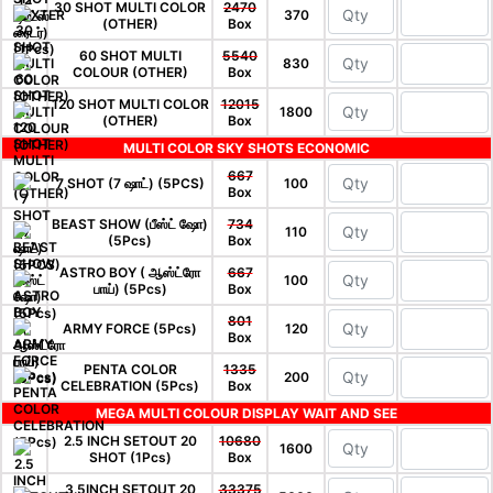
30 SHOT MULTI COLOR
2470
370
(OTHER)
Box
60 SHOT MULTI
5540
830
COLOUR (OTHER)
Box
120 SHOT MULTI COLOR
12015
1800
(OTHER)
Box
MULTI COLOR SKY SHOTS ECONOMIC
667
7 SHOT (7 ஷாட்) (5PCS)
100
Box
BEAST SHOW (பீஸ்ட் ஷோ)
734
110
(5Pcs)
Box
ASTRO BOY ( ஆஸ்ட்ரோ
667
100
பாய்) (5Pcs)
Box
801
ARMY FORCE (5Pcs)
120
Box
PENTA COLOR
1335
200
CELEBRATION (5Pcs)
Box
MEGA MULTI COLOUR DISPLAY WAIT AND SEE
2.5 INCH SETOUT 20
10680
1600
SHOT (1Pcs)
Box
3.5INCH SETOUT 20
33375