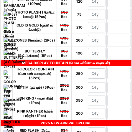
120
(10Pcs)
Box
PHOTO PLASH ( போடோ
500
75
ப்ளாஷ்) (5Pcs)
Box
OLD IS GOLD (ஓல்டு ஸ்
1400
210
கோல்டு)
Box
1735
CONES (கோன்ஸ்) (2Pcs)
260
Box
BUTTERFLY
668
100
(பேட்டர்ஃப்ளை) (5Pcs)
Box
MEGA DISPLAY FOUNTAIN (மெகா டிஸ்ப்ளே ஃபாவுடைன்)
TRI COLOR FOUNTAIN
1668
(ட்ரை கலர் ஃபாவுடைன்)
250
Box
(5Pcs)
2002
TIM TIM (டிம் டிம்) (5Pcs)
300
Box
LION KING ( லயன் கிங்)
2336
350
(1Pcs)
Box
PINK PANTHER (பிங்க்
1335
200
பாந்தர்) (1Pcs)
Box
2025 NEW ARRIVAL SPECIAL
RED FLASH (ரெட்ட
634