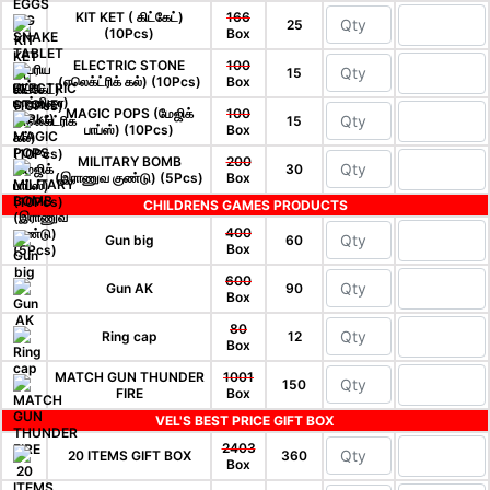
KIT KET ( கிட்கேட்)
166
25
(10Pcs)
Box
ELECTRIC STONE
100
15
(எலெக்ட்ரிக் கல்) (10Pcs)
Box
MAGIC POPS (மேஜிக்
100
15
பாப்ஸ்) (10Pcs)
Box
MILITARY BOMB
200
30
(இராணுவ குண்டு) (5Pcs)
Box
CHILDRENS GAMES PRODUCTS
400
Gun big
60
Box
600
Gun AK
90
Box
80
Ring cap
12
Box
MATCH GUN THUNDER
1001
150
FIRE
Box
VEL'S BEST PRICE GIFT BOX
2403
20 ITEMS GIFT BOX
360
Box