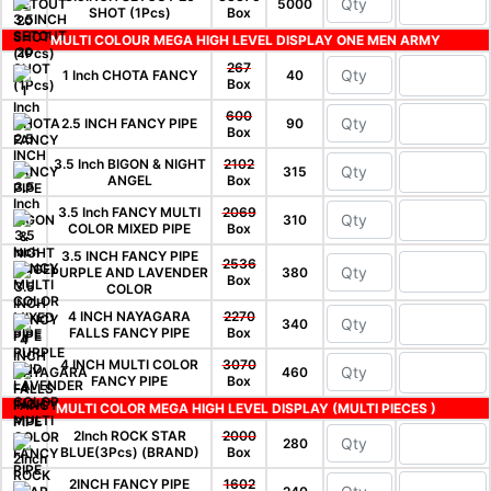
5000
SHOT (1Pcs)
Box
MULTI COLOUR MEGA HIGH LEVEL DISPLAY ONE MEN ARMY
267
1 Inch CHOTA FANCY
40
Box
600
2.5 INCH FANCY PIPE
90
Box
3.5 Inch BIGON & NIGHT
2102
315
ANGEL
Box
3.5 Inch FANCY MULTI
2069
310
COLOR MIXED PIPE
Box
3.5 INCH FANCY PIPE
2536
PURPLE AND LAVENDER
380
Box
COLOR
4 INCH NAYAGARA
2270
340
FALLS FANCY PIPE
Box
4 INCH MULTI COLOR
3070
460
FANCY PIPE
Box
MULTI COLOR MEGA HIGH LEVEL DISPLAY (MULTI PIECES )
2Inch ROCK STAR
2000
280
BLUE(3Pcs) (BRAND)
Box
2INCH FANCY PIPE
1602