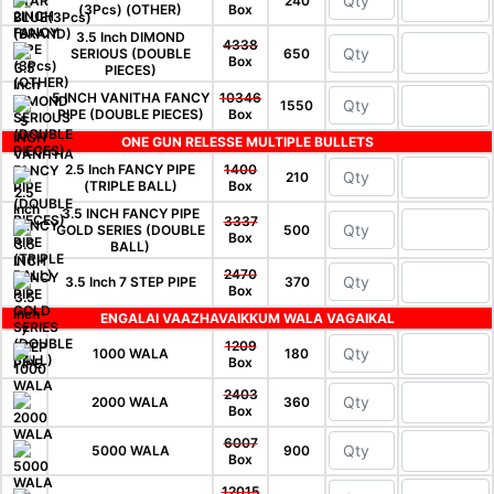
240
(3Pcs) (OTHER)
Box
3.5 Inch DIMOND
4338
SERIOUS (DOUBLE
650
Box
PIECES)
5 INCH VANITHA FANCY
10346
1550
PIPE (DOUBLE PIECES)
Box
ONE GUN RELESSE MULTIPLE BULLETS
2.5 Inch FANCY PIPE
1400
210
(TRIPLE BALL)
Box
3.5 INCH FANCY PIPE
3337
GOLD SERIES (DOUBLE
500
Box
BALL)
2470
3.5 Inch 7 STEP PIPE
370
Box
ENGALAI VAAZHAVAIKKUM WALA VAGAIKAL
1209
1000 WALA
180
Box
2403
2000 WALA
360
Box
6007
5000 WALA
900
Box
12015