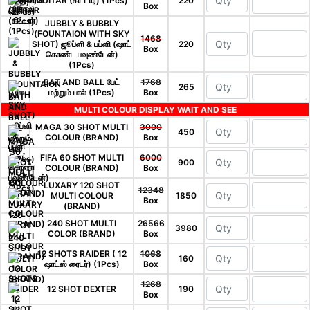
GUITAR (கிட்டார்) (1Pcs)
220
Box
JUBBLY & BUBBLY
(FOUNTAION WITH SKY
1468
SHOT) ஜூப்ளி & பப்ளி (ஷாட்
220
Box
கொண்ட பவுண்டேன்)
(1Pcs)
BAT AND BALL பேட்
1768
265
மற்றும் பால் (1Pcs)
Box
MULTI COLOUR DISPLAY WAIT AND SEE
MAGA 30 SHOT MULTI
3000
450
COLOUR (BRAND)
Box
FIFA 60 SHOT MULTI
6000
900
COLOUR (BRAND)
Box
LUXARY 120 SHOT
12348
MULTI COLOUR
1850
Box
(BRAND)
240 SHOT MULTI
26566
3980
COLOR (BRAND)
Box
12 SHOTS RAIDER ( 12
1068
160
ஷாட்ஸ் ரைடர்) (1Pcs)
Box
1268
12 SHOT DEXTER
190
Box